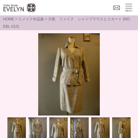
メー
MENU
HOME
>
リメイク作品集
> 大島 リメイク シャツブラウスとスカート (NO.
ルで
EBL-010)
のお
問い
合わ
せ